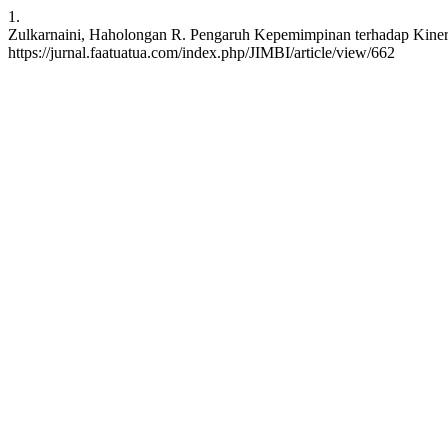
1.
Zulkarnaini, Haholongan R. Pengaruh Kepemimpinan terhadap Kinerja
https://jurnal.faatuatua.com/index.php/JIMBI/article/view/662