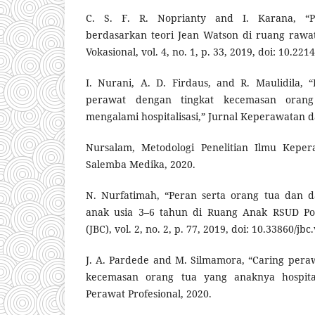
C. S. F. R. Noprianty and I. Karana, “P
berdasarkan teori Jean Watson di ruang rawat
Vokasional, vol. 4, no. 1, p. 33, 2019, doi: 10.221
I. Nurani, A. D. Firdaus, and R. Maulidila,
perawat dengan tingkat kecemasan oran
mengalami hospitalisasi,” Jurnal Keperawatan da
Nursalam, Metodologi Penelitian Ilmu Kepera
Salemba Medika, 2020.
N. Nurfatimah, “Peran serta orang tua dan d
anak usia 3–6 tahun di Ruang Anak RSUD Pos
(JBC), vol. 2, no. 2, p. 77, 2019, doi: 10.33860/jbc
J. A. Pardede and M. Silmamora, “Caring per
kecemasan orang tua yang anaknya hospitalis
Perawat Profesional, 2020.