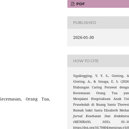
PDF
PUBLISHED
2026-01-30
HOW TO CITE
Sigalingging, V. Y. S., Ginting, A
2
Ginting, A., & Sinaga, E. S. (2026
Hubungan Caring Perawat denga
Kecemasan Orang Tua yan
, Kecemasan, Orang Tua,
Menjalani Hospitalisasi Anak Usi
Prasekolah di Ruang Santa Theres
Rumah Sakit Santa Elisabeth Meda
Jurnal Kesehatan Dan Kedoktera
(MENIRAN)
,
1
(01), 01–10
https://doi.org/10.70404/meniran.v1i