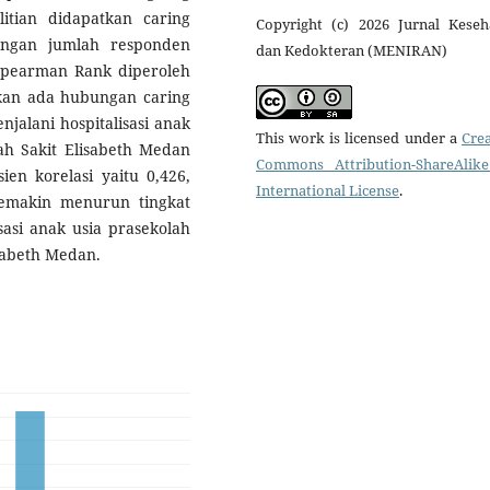
itian didapatkan caring
Copyright (c) 2026 Jurnal Keseh
engan jumlah responden
dan Kedokteran (MENIRAN)
k Spearman Rank diperoleh
ulkan ada hubungan caring
alani hospitalisasi anak
This work is licensed under a
Crea
ah Sakit Elisabeth Medan
Commons Attribution-ShareAlike
ien korelasi yaitu 0,426,
International License
.
semakin menurun tingkat
sasi anak usia prasekolah
sabeth Medan.