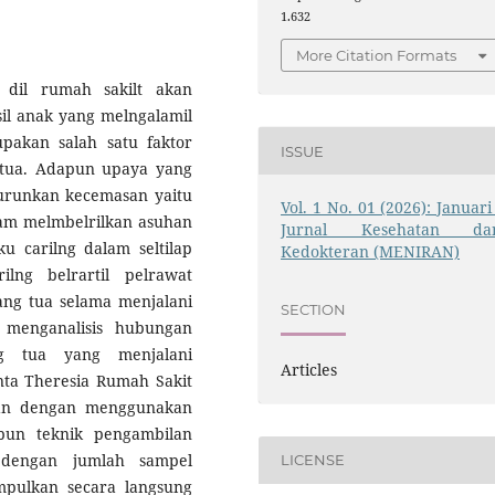
1.632
More Citation Formats
 dil rumah sakilt akan
asil anak yang melngalamil
pakan salah satu faktor
ISSUE
tua. Adapun upaya yang
urunkan kecemasan yaitu
Vol. 1 No. 01 (2026): Januari 
lam melmbelrilkan asuhan
Jurnal Kesehatan da
ku carilng dalam seltilap
Kedokteran (MENIRAN)
ilng belrartil pelrawat
ng tua selama menjalani
SECTION
uk menganalisis hubungan
g tua yang menjalani
Articles
anta Theresia Rumah Sakit
tian dengan menggunakan
apun teknik pengambilan
 dengan jumlah sampel
LICENSE
pulkan secara langsung