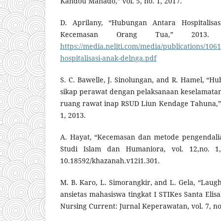
Kandou Manado,” vol. 5, no. 1, 2017.
D. Aprilany, “Hubungan Antara Hospitalisa
Kecemasan Orang Tua,” 2013. [On
https://media.neliti.com/media/publications/10
hospitalisasi-anak-delnga.pdf
S. C. Bawelle, J. Sinolungan, and R. Hamel, 
sikap perawat dengan pelaksanaan keselamatan p
ruang rawat inap RSUD Liun Kendage Tahuna,” 
1, 2013.
A. Hayat, “Kecemasan dan metode pengendalia
Studi Islam dan Humaniora, vol. 12,no. 1,
10.18592/khazanah.v12i1.301.
M. B. Karo, L. Simorangkir, and L. Gela, “La
ansietas mahasiswa tingkat I STIKes Santa Eli
Nursing Current: Jurnal Keperawatan, vol. 7, no.