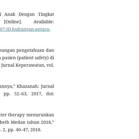
si Anak Dengan Tingkat
line]. Available:
6107-ID-hubungan-antara-
“Hubungan pengetahuan dan
asien (patient safety) di
Jurnal Keperawatan, vol.
nnya,” Khazanah: Jurnal
 pp. 52–63, 2017, doi:
ughter therapy menurunkan
sabeth Medan tahun 2018,”
 2, pp. 40–47, 2018.