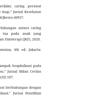
erilaku caring perawat
 inap,” Jurnal Kesehatan
46/jkesvo.40957.
 “Hubungan antara caring
g tua pada anak yang
n Fisioterapi (JKF), 2020.
watan, 4th ed. Jakarta:
ampak hospitalisasi pada
o,” Jurnal Bidan Cerdas
.v2i2.187.
awat berhubungan dengan
asi,” Jurnal Penelitian