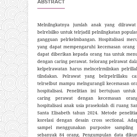
ABSTRACT
Melnilngkatnya jumlah anak yang dilrawat
belrelsilko untuk telrjadil pelnilngkatan popul
gangguan pelrkelmbangan. Hospitalisasi meru
yang dapat mempengaruhi kecemasan orang 
dapat diberikan kepada orang tua untuk men
dengan caring perawat. Selorang pelrawat da
kelpelrawatan harus melncelrmilnkan pelrilla
tilndakan. Pelrawat yang belrpelrillaku car
telrselbut mampu melngurangil kecemasan ora
hospitalisasi. Penelitian ini bertujuan unt
caring perawat dengan kecemasan oran
hospitalisasi anak usia prasekolah di ruang S
Santa Elisabeth tahun 2024. Metode peneli
korelasi dengan desain cross sectional. Ad
sampel menggunakan purposive sampling
sebanyak 84 orang. Pengumpulan data dikum