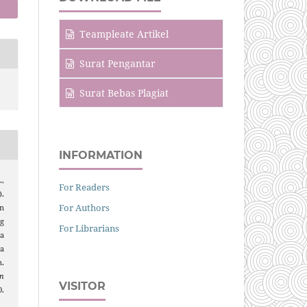
Teampleate Artikel
Surat Pengantar
Surat Bebas Plagiat
INFORMATION
.,
For Readers
).
For Authors
n
g
For Librarians
a
ia
n.
n
VISITOR
.
0