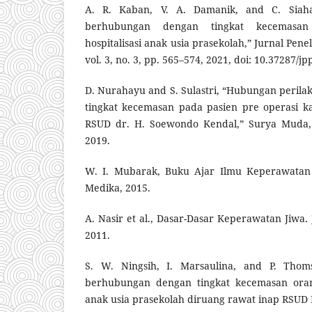
A. R. Kaban, V. A. Damanik, and C. Siahaa
berhubungan dengan tingkat kecemasa
hospitalisasi anak usia prasekolah,” Jurnal Pene
vol. 3, no. 3, pp. 565–574, 2021, doi: 10.37287/jp
D. Nurahayu and S. Sulastri, “Hubungan peril
tingkat kecemasan pada pasien pre operasi k
RSUD dr. H. Soewondo Kendal,” Surya Muda, v
2019.
W. I. Mubarak, Buku Ajar Ilmu Keperawatan 
Medika, 2015.
A. Nasir et al., Dasar-Dasar Keperawatan Jiwa.
2011.
S. W. Ningsih, I. Marsaulina, and P. Thoms
berhubungan dengan tingkat kecemasan orang
anak usia prasekolah diruang rawat inap RSUD 