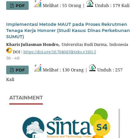
Melihat : 55 Orang |
Unduh : 179 Kali
PDF
Implementasi Metode MAUT pada Proses Rekrutmen
Tenaga Kerja Honorer (Studi Kasus: Dinas Perkebunan
SUMUT)
Kharis Juliasman Hondro,
Universitas Budi Darma, Indonesia
DOI :
https://doi.org/10.70404/jikteks.v1i01.5
36 - 48
Melihat : 130 Orang |
Unduh : 257
PDF
Kali
ATTAINMENT