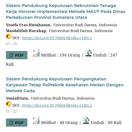
Sistem Pendukung Keputusan Rekrutmen Tenaga
Kerja Honorer Implementasi Metode MAUT Pada Dinas
Perkebunan Provinsi Sumatera Utara
Yosefa Fras Hutahaean,
Universitas Budi Darma, Indonesia
Masdalifah Harahap,
Universitas Budi Darma, Indonesia
DOI :
https://doi.org/10.70404/jikteks.v1i01.1
01 - 14
Melihat : 194 Orang |
Unduh : 247
PDF
Kali
Sistem Pendukung Keputusan Pengangkatan
Karyawan Tetap Politeknik Kesehatan Medan Dengan
Metode Gada
Yeniafriata,
Universitas Budi Darma, Indonesia
DOI :
https://doi.org/10.70404/jikteks.v1i01.2
15 - 22
Melihat : 48 Orang |
Unduh : 89 Kali
PDF