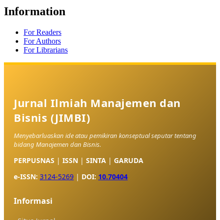
Information
For Readers
For Authors
For Librarians
Jurnal Ilmiah Manajemen dan
Bisnis (JIMBI)
Menyebarluaskan ide atau pemikiran konseptual seputar tentang
bidang Manajemen dan Bisnis.
PERPUSNAS
|
ISSN
|
SINTA
|
GARUDA
e-ISSN:
3124-5269
|
DOI:
10.70404
Informasi