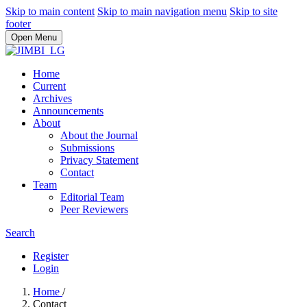
Skip to main content
Skip to main navigation menu
Skip to site
footer
Open Menu
Home
Current
Archives
Announcements
About
About the Journal
Submissions
Privacy Statement
Contact
Team
Editorial Team
Peer Reviewers
Search
Register
Login
Home
/
Contact