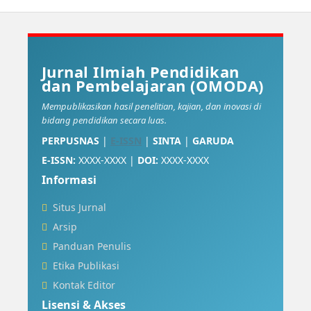
Jurnal Ilmiah Pendidikan
dan Pembelajaran (OMODA)
Mempublikasikan hasil penelitian, kajian, dan inovasi di
bidang pendidikan secara luas.
PERPUSNAS
|
E-ISSN
|
SINTA
|
GARUDA
E-ISSN:
XXXX-XXXX |
DOI:
XXXX-XXXX
Informasi
Situs Jurnal
Arsip
Panduan Penulis
Etika Publikasi
Kontak Editor
Lisensi & Akses