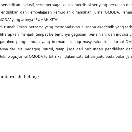
pendidikan inklusif, serta berbagai kajian interdisipliner yang berkaitan d
 Pendidikan dan Pembelajaran kemudian dinamakan Jurnal OMODA. Pena
"OMODA" yang artinya "RUMAH KITA".
adi rumah ilmiah bersama yang menghadirkan suasana akademik yang terb
 diharapkan menjadi tempat bertemunya gagasan, penelitian, dan inovasi 
n ilmu pengetahuan yang bermanfaat bagi masyarakat luas. Jurnal O
 hanya dari sisi pedagogi murni, tetapi juga dari hubungan pendidikan d
teknologi. Jurnal OMODA terbit 3 kali dalam satu tahun yaitu pada bulan Jan
antara lain bidang: