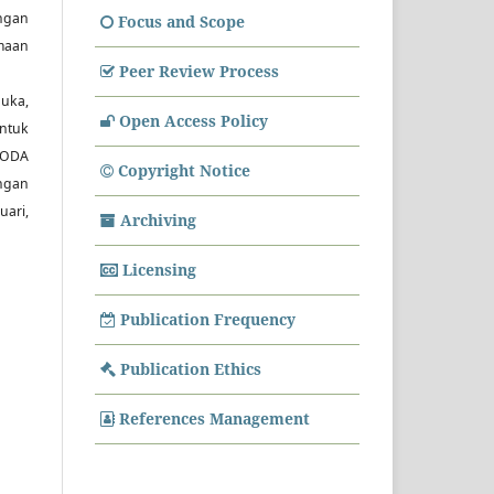
engan
Focus and Scope
maan
Peer Review Process
uka,
Open Access Policy
untuk
MODA
Copyright Notice
engan
uari,
Archiving
Licensing
Publication Frequency
Publication Ethics
References Management