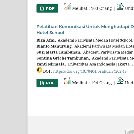
Melihat : 103 Orang |
Undu
PDF
Pelatihan Komunikasi Untuk Menghadapi D
Hotel School
Riza Afni,
Akademi Pariwisata Medan Hotel School,
Rianto Manurung,
Akademi Pariwisata Medan Hotel
Susi Marta Tambunan,
Akademi Pariwisata Medan 
Sontina Griche Tambunan,
Akademi Pariwisata Me
Yanti Nirmala,
Universitas Asa Indonesia Jakarta, 
DOI :
https://doi.org/10.70404/orahua.v1i02.49
Melihat : 194 Orang |
Undu
PDF