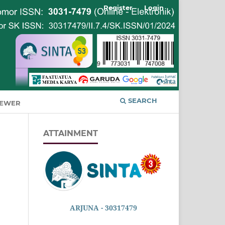
Register
Login
SEARCH
IEWER
ATTAINMENT
ARJUNA - 30317479