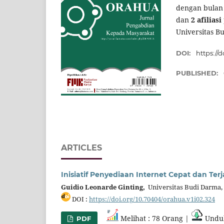
dengan bula
dan
2 afiliasi
Universitas B
DOI:
https://
PUBLISHED:
ARTICLES
Inisiatif Penyediaan Internet Cepat dan T
Guidio Leonarde Ginting,
Universitas Budi Darma,
DOI :
https://doi.org/10.70404/orahua.v1i02.324
Melihat : 78 Orang |
Unduh
PDF