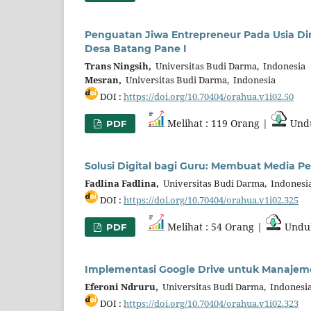
Penguatan Jiwa Entrepreneur Pada Usia Di
Desa Batang Pane I
Trans Ningsih,
Universitas Budi Darma, Indonesia
Mesran,
Universitas Budi Darma, Indonesia
DOI :
https://doi.org/10.70404/orahua.v1i02.50
Melihat : 119 Orang |
Undu
PDF
Solusi Digital bagi Guru: Membuat Media P
Fadlina Fadlina,
Universitas Budi Darma, Indonesi
DOI :
https://doi.org/10.70404/orahua.v1i02.325
Melihat : 54 Orang |
Unduh
PDF
Implementasi Google Drive untuk Manajeme
Eferoni Ndruru,
Universitas Budi Darma, Indonesi
DOI :
https://doi.org/10.70404/orahua.v1i02.323