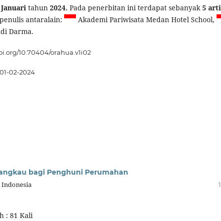
n
Januari
tahun
2024.
Pada penerbitan ini terdapat sebanyak
5 art
penulis antaralain:
Akademi Pariwisata Medan Hotel School,
udi Darma.
doi.org/10.70404/orahua.v1i02
01-02-2024
erjangkau bagi Penghuni Perumahan
 Indonesia
 : 81 Kali