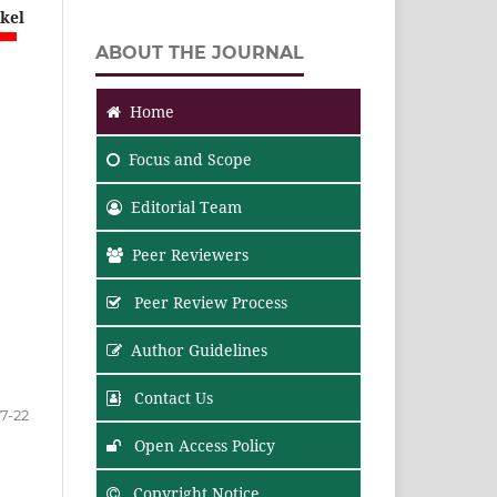
ikel
ABOUT THE JOURNAL
Home
Focus
and Scope
Editorial Team
Peer Reviewers
Peer Review Process
Author Guidelines
Contact Us
17-22
Open Access Policy
Copyright Notice