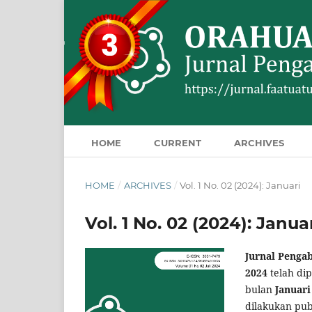
HOME
CURRENT
ARCHIVES
HOME
/
ARCHIVES
/
Vol. 1 No. 02 (2024): Januari
Vol. 1 No. 02 (2024): Janua
Jurnal Penga
2024
telah di
bulan
Januari
dilakukan pub