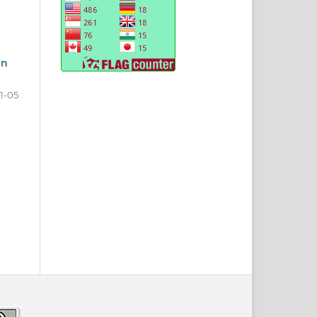
an
1-05